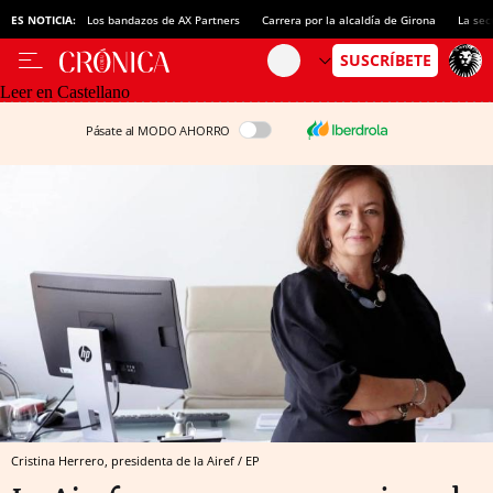
ES NOTICIA:
Los bandazos de AX Partners
Carrera por la alcaldía de Girona
La sec
Leer en Castellano
Pásate al MODO AHORRO
Cristina Herrero, presidenta de la Airef / EP