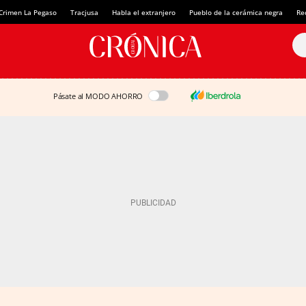
Crimen La Pegaso
Tracjusa
Habla el extranjero
Pueblo de la cerámica negra
Re
Pásate al MODO AHORRO