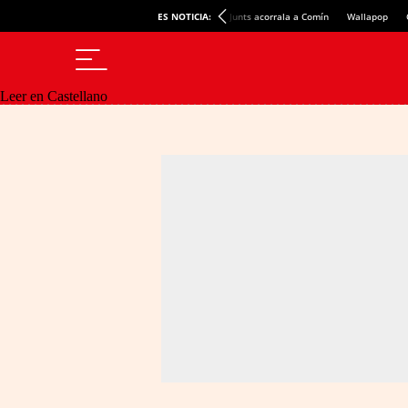
ES NOTICIA:
Junts acorrala a Comín
Wallapop
Leer en Castellano