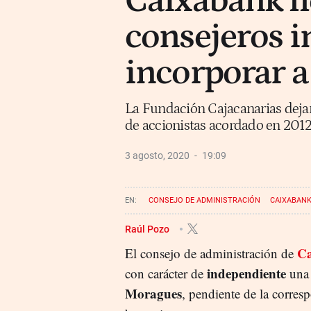
Caixabank ll
consejeros i
incorporar 
La Fundación Cajacanarias dejar
de accionistas acordado en 2012
3 agosto, 2020
19:09
CONSEJO DE ADMINISTRACIÓN
CAIXABAN
Raúl Pozo
C
El consejo de administración de
independiente
con carácter de
una 
Moragues
, pendiente de la corres