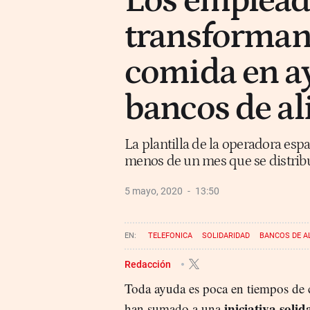
Los emplead
transforman
comida en ay
bancos de a
La plantilla de la operadora e
menos de un mes que se distribu
5 mayo, 2020
13:50
TELEFONICA
SOLIDARIDAD
BANCOS DE A
Redacción
Toda ayuda es poca en tiempos de cr
iniciativa solid
han sumado a una