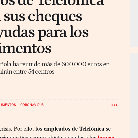
os de Telefónica
 sus cheques
udas para los
limentos
spañola ha reunido más de 600.000 euros en
irán entre 54 centros
LIMENTOS
CORONAVIRUS
empleados de Telefónica
isis. Por ello, los
se
aria
bancos
que tiene como objetivo ayudar a los