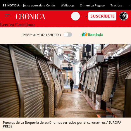
ES NOTICIA:
Junts acorrala a Comín
Wallapop
Crimen La Pegaso
Tracjusa
H
Leer en Castellano
Pásate al MODO AHORRO
Puestos de La Boquería de autónomos cerrados por el coronavirus / EUROPA
PRESS