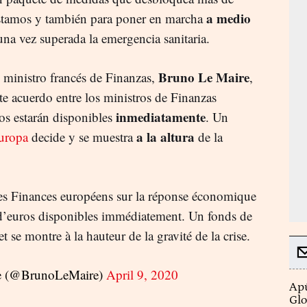
a medio
stamos y también para poner en marcha
na vez superada la emergencia sanitaria.
Bruno Le Maire
l ministro francés de Finanzas,
,
te acuerdo entre los ministros de Finanzas
inmediatamente
os estarán disponibles
. Un
a la altura
uropa
decide y se muestra
de la
des Finances européens sur la réponse économique
 d’euros disponibles immédiatement. Un fonds de
t se montre à la hauteur de la gravité de la crise.
e (@BrunoLeMaire)
April 9, 2020
Apú
Glo