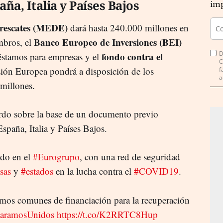
ña, Italia y Países Bajos
imp
 rescates (MEDE)
dará hasta 240.000 millones en
Banco Europeo de Inversiones (BEI)
mbros, el
D
fondo contra el
éstamos para empresas y el
C
ión Europea pondrá a disposición de los
f
a
millones.
rdo sobre la base de un documento previo
spaña, Italia y Países Bajos.
do en el
#Eurogrupo
, con una red de seguridad
sas
y
#estados
en la lucha contra el
#COVID19
.
mos comunes de financiación para la recuperación
ParamosUnidos
https://t.co/K2RRTC8Hup