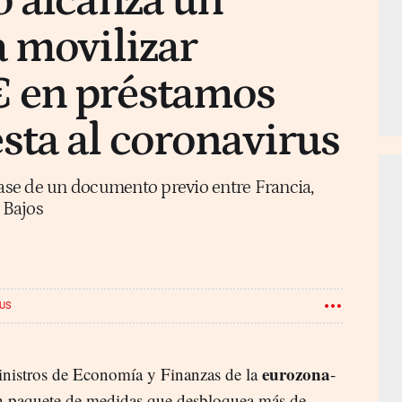
o alcanza un
 movilizar
 en préstamos
ta al coronavirus
base de un documento previo entre Francia,
 Bajos
US
eurozona
inistros de Economía y Finanzas de la
-
n paquete de medidas que desbloquea más de