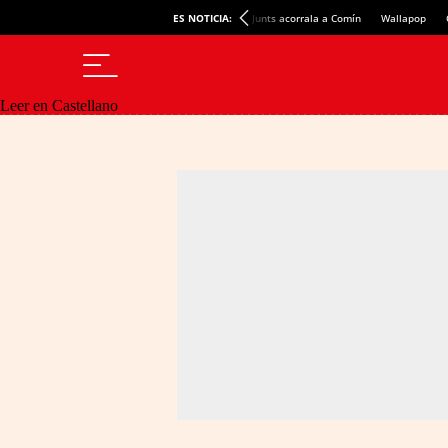
ES NOTICIA:
Junts acorrala a Comín
Wallapop
Leer en Castellano