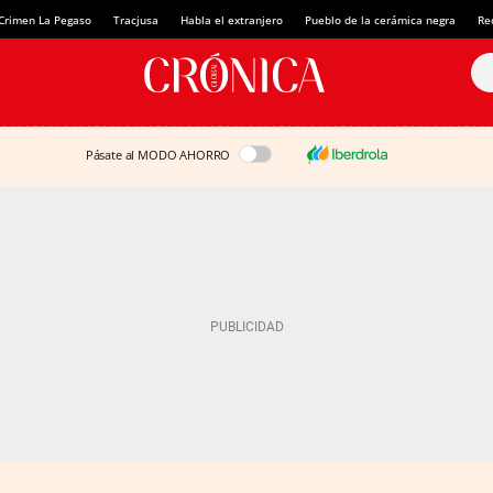
Crimen La Pegaso
Tracjusa
Habla el extranjero
Pueblo de la cerámica negra
Re
Pásate al MODO AHORRO