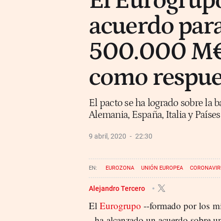
El Eurogrup
acuerdo para
500.000 M€
como respues
El pacto se ha logrado sobre la 
Alemania, España, Italia y Países
9 abril, 2020
22:30
EUROZONA
UNIÓN EUROPEA
CORONAVIR
Alejandro Tercero
El
Eurogrupo
--formado por los m
- ha alcanzado un acuerdo sobre u