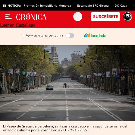
ES NOTICIA:
Promoción inmobiliaria Menorca
Escándalo ERC Girona
DO Cava
N
Leer en Castellano
Pásate al MODO AHORRO
El Paseo de Gracia de Barcelona, sin taxis y casi vacío en la segunda semana del
estado de alarma por el coronavirus / EUROPA PRESS