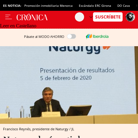
ES NOTICIA:
Promoción inmobiliaria Menorca
Escándalo ERC Girona
DO Cava
N
Leer en Castellano
Pásate al MODO AHORRO
Francisco Reynés, presidente de Naturgy / JL