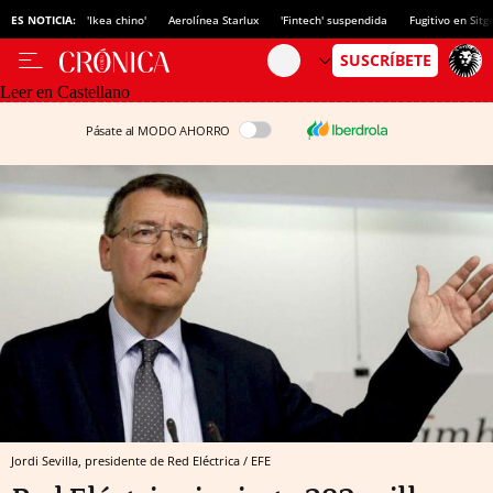
ES NOTICIA:
'Ikea chino'
Aerolínea Starlux
'Fintech' suspendida
Fugitivo en Sitg
Leer en Castellano
Pásate al MODO AHORRO
Jordi Sevilla, presidente de Red Eléctrica / EFE