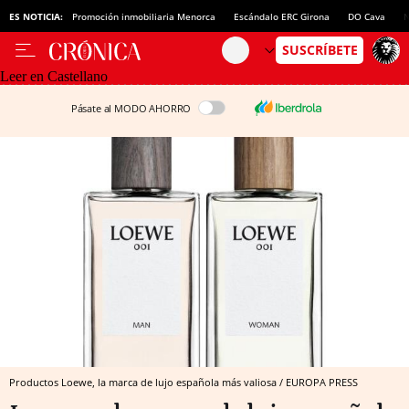
ES NOTICIA:
Promoción inmobiliaria Menorca
Escándalo ERC Girona
DO Cava
N
Leer en Castellano
Pásate al MODO AHORRO
Productos Loewe, la marca de lujo española más valiosa / EUROPA PRESS