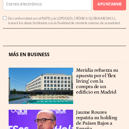
APUNTARME
De conformidad con el RGPD y la LOPDGDD, CRÓNICA GLOBALMEDIA S.L.
tratará los datos facilitados con la finalidad de remitirle noticias de actualidad.
MÁS EN BUSINESS
Meridia refuerza su
apuesta por el 'flex
living' con la
compra de un
edificio en Madrid
Jaume Roures
repatria su holding
de Países Bajos a
España