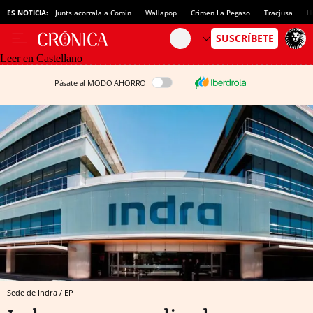
ES NOTICIA:
Junts acorrala a Comín
Wallapop
Crimen La Pegaso
Tracjusa
H
Leer en Castellano
Pásate al MODO AHORRO
Sede de Indra / EP