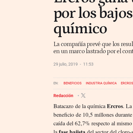
por los bajos
químico
La compañía prevé que los resul
en un marco lastrado por el con
29 julio, 2019
11:53
BENEFICIOS
INDUSTRIA QUÍMICA
ERCRO
Redacción
Ercros
Batacazo de la química
. La
beneficio de 10,5 millones durante
caída del 62,7% respecto al mismo p
fase bajista
la
del sector del cloro-