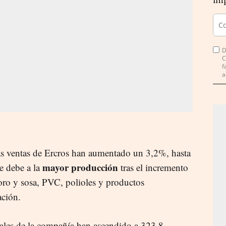
imp
D
C
f
a
 las ventas de Ercros han aumentado un 3,2%, hasta
mayor producción
e debe a la
tras el incremento
loro y sosa, PVC, polioles y productos
ación.
otales de la compañía han ascendido a 323,8