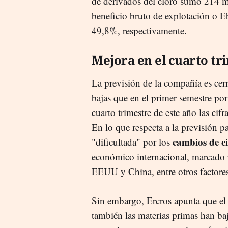
de derivados del cloro sumó 214 m
beneficio bruto de explotación o E
49,8%, respectivamente.
Mejora en el cuarto tr
La previsión de la compañía es cer
bajas que en el primer semestre por
cuarto trimestre de este año las cif
En lo que respecta a la previsión pa
cambios de ci
"dificultada" por los
económico internacional, marcado po
EEUU y China, entre otros factore
Sin embargo, Ercros apunta que e
también las materias primas han baj