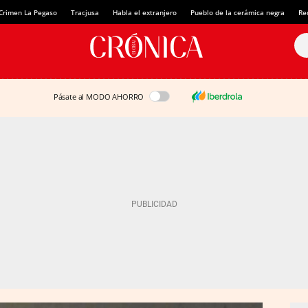
Crimen La Pegaso
Tracjusa
Habla el extranjero
Pueblo de la cerámica negra
Re
Pásate al MODO AHORRO