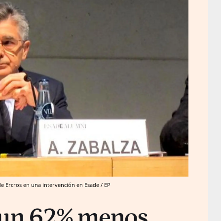
e Ercros en una intervención en Esade / EP
 un 62% menos