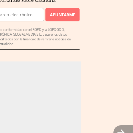
ortantes sobre Cataluña
APUNTARME
e conformidad con el RGPD y la LOPDGDD,
RÓNICA GLOBALMEDIA S.L. tratará los datos
acilitados con la finalidad de remitirle noticias de
ctualidad.