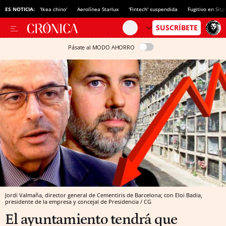
ES NOTICIA:
'Ikea chino'
Aerolínea Starlux
'Fintech' suspendida
Fugitivo en Sitg
Pásate al MODO AHORRO
Jordi Valmaña, director general de Cementiris de Barcelona; con Eloi Badia,
presidente de la empresa y concejal de Presidencia / CG
El ayuntamiento tendrá que