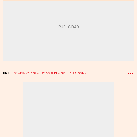
AYUNTAMIENTO DE BARCELONA
ELOI BADIA
BARCELONA DE SERVEIS MUNICIPALS (B:SM)
JORDI VALMAÑA
CEMENTERIOS