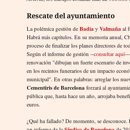
Rescate del ayuntamiento
Badia
Valmaña
La polémica gestión de
y
al f
Habrá más capítulos. En su memoria anual, Cbs
proceso de finalizar los planes directores de to
Según el informe de gestión --
consultar aquí
--
renovación "dibujan un fuerte escenario de inv
en los recintos funerarios de un impacto econó
municipal". En otras palabras: arreglar los nu
Cementiris de Barcelona
forzará al ayuntamie
pública que, hasta hace un año, arrojaba benef
euros.
¿Qué ha fallado? De momento, se desconoce. 
Síndica de Barcelona
un informe de la
de 201