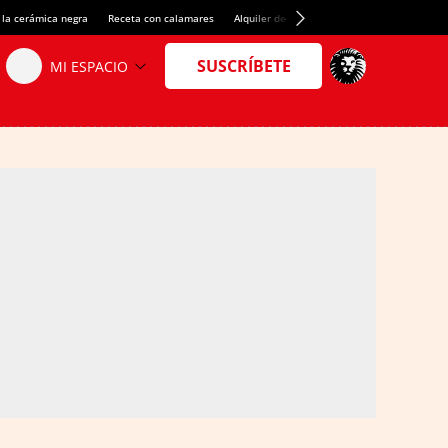
 la cerámica negra
Receta con calamares
Alquiler de habitaciones en España
Créd