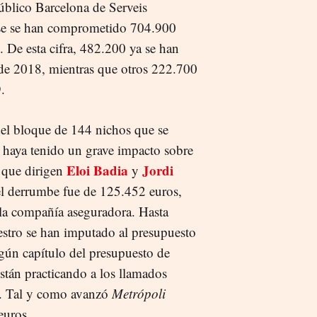
úblico Barcelona de Serveis
 se se han comprometido 704.900
 De esta cifra, 482.200 ya se han
s de 2018, mientras que otros 222.700
.
del bloque de 144 nichos que se
haya tenido un grave impacto sobre
Eloi Badia
Jordi
 que dirigen
y
el derrumbe fue de 125.452 euros,
 la compañía aseguradora. Hasta
iestro se han imputado al presupuesto
ngún capítulo del presupuesto de
stán practicando a los llamados
ïc. Tal y como avanzó
Metrópoli
euros.