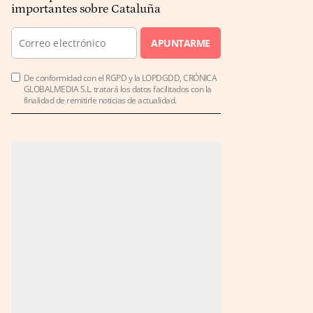
importantes sobre Cataluña
APUNTARME
De conformidad con el RGPD y la LOPDGDD, CRÓNICA
GLOBALMEDIA S.L. tratará los datos facilitados con la
finalidad de remitirle noticias de actualidad.