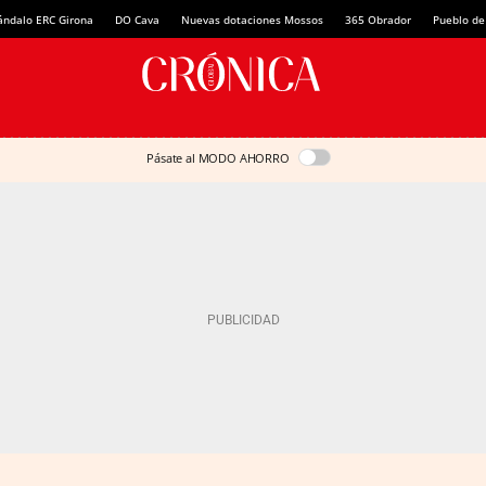
ándalo ERC Girona
DO Cava
Nuevas dotaciones Mossos
365 Obrador
Pueblo de
Pásate al MODO AHORRO