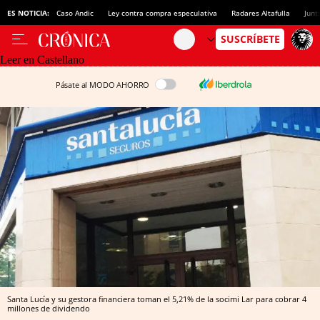
ES NOTICIA:
Caso Andic
Ley contra compra especulativa
Radares Altafulla
Junt
Leer en Castellano
Pásate al MODO AHORRO
Santa Lucía y su gestora financiera toman el 5,21% de la socimi Lar para cobrar 4
millones de dividendo