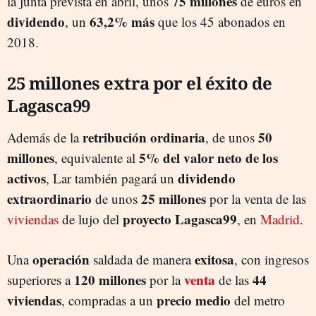
75 millones
la junta prevista en abril, unos
de euros en
dividendo
63,2% más
, un
que los 45 abonados en
2018.
25 millones extra por el éxito de
Lagasca99
retribución ordinaria
50
Además de la
, de unos
millones
5% del valor neto de los
, equivalente al
activos
dividendo
, Lar también pagará un
extraordinario
25 millones
de unos
por la venta de las
proyecto Lagasca99
viviendas
de lujo del
, en
Madrid
.
operación
exitosa
Una
saldada de manera
, con ingresos
120 millones
venta
44
superiores a
por la
de las
viviendas
precio medio
, compradas a un
del metro