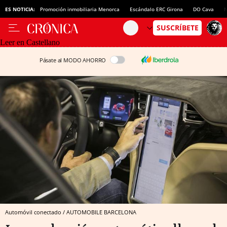
ES NOTICIA:
Promoción inmobiliaria Menorca
Escándalo ERC Girona
DO Cava
N
Leer en Castellano
Pásate al MODO AHORRO
Automóvil conectado / AUTOMOBILE BARCELONA