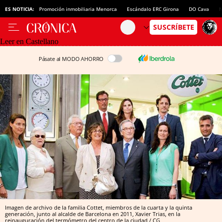
ES NOTICIA:
Promoción inmobiliaria Menorca
Escándalo ERC Girona
DO Cava
N
Leer en Castellano
Pásate al MODO AHORRO
Imagen de archivo de la familia Cottet, miembros de la cuarta y la quinta
generación, junto al alcalde de Barcelona en 2011, Xavier Trias, en la
reinauguración del termómetro del centro de la ciudad / CG