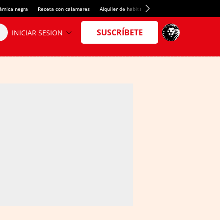
rámica negra
Receta con calamares
Alquiler de habitaciones en España
Crédito del