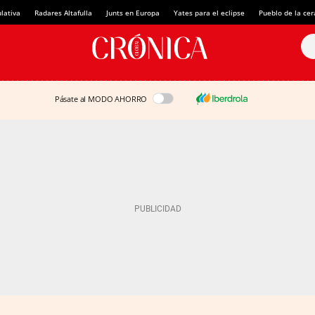
lativa
Radares Altafulla
Junts en Europa
Yates para el eclipse
Pueblo de la ce
Pásate al MODO AHORRO