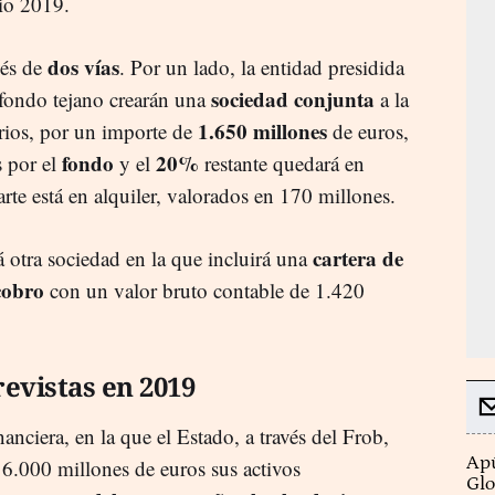
cio 2019.
dos vías
vés de
. Por un lado, la entidad presidida
sociedad conjunta
fondo tejano crearán una
a la
1.650 millones
arios, por un importe de
de euros,
fondo
20%
 por el
y el
restante quedará en
arte está en alquiler, valorados en 170 millones.
cartera de
rá otra sociedad en la que incluirá una
 cobro
con un valor bruto contable de 1.420
revistas en 2019
anciera, en la que el Estado, a través del Frob,
Apú
 6.000 millones de euros sus activos
Glo