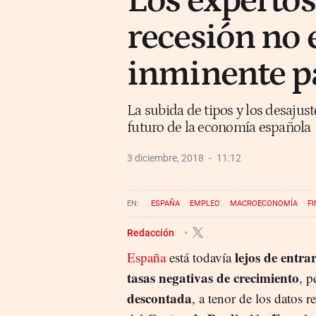
Los expertos
recesión no 
inminente p
La subida de tipos y los desajust
futuro de la economía española
3 diciembre, 2018
11:12
ESPAÑA
EMPLEO
MACROECONOMÍA
F
Redacción
lejos de entra
España
está todavía
tasas negativas de crecimiento
, p
descontada
, a tenor de los datos r