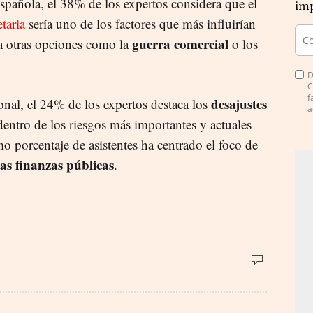
española, el 38% de los expertos considera que el
imp
taria
sería uno de los factores que más influirían
guerra comercial
a otras opciones como la
o los
D
C
f
desajustes
al, el 24% de los expertos destaca los
a
dentro de los riesgos más importantes y actuales
o porcentaje de asistentes ha centrado el foco de
las finanzas públicas
.