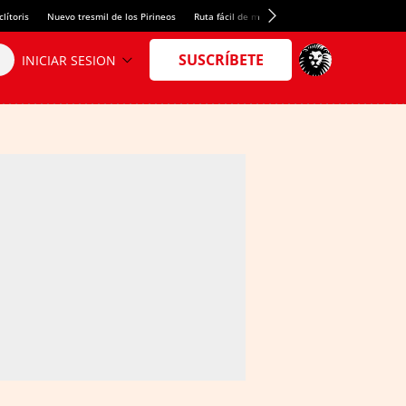
lítoris
Nuevo tresmil de los Pirineos
Ruta fácil de montaña
El arroz más meloso