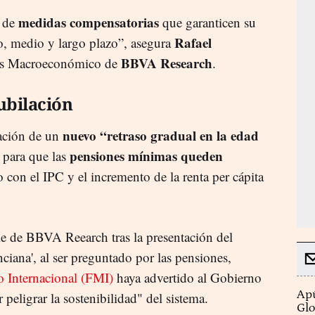
medidas compensatorias
á de
que garanticen su
Rafael
o, medio y largo plazo”, asegura
BBVA Research
sis Macroeconómico de
.
ubilación
nuevo “retraso gradual en la edad
cación de un
pensiones mínimas queden
 para que las
con el IPC y el incremento de la renta per cápita
le de BBVA Reearch tras la presentación del
iana', al ser preguntado por las pensiones,
 Internacional (FMI)
haya advertido al Gobierno
Apú
peligrar la sostenibilidad" del sistema.
Glo