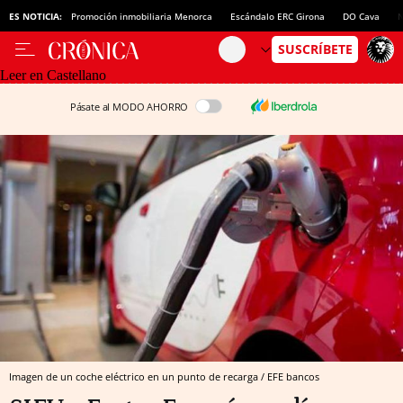
ES NOTICIA:
Promoción inmobiliaria Menorca
Escándalo ERC Girona
DO Cava
N
Leer en Castellano
Pásate al MODO AHORRO
Imagen de un coche eléctrico en un punto de recarga / EFE bancos