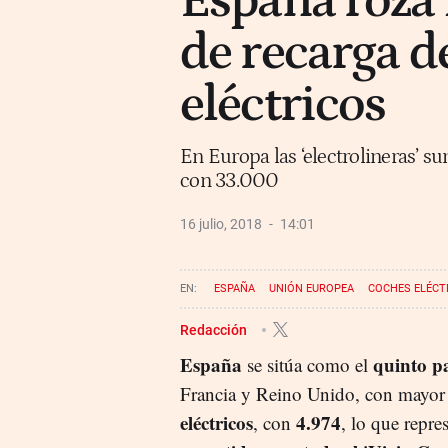
España roza 
de recarga d
eléctricos
En Europa las ‘electrolineras’ 
con 33.000
16 julio, 2018
14:01
ESPAÑA
UNIÓN EUROPEA
COCHES ELÉCT
Redacción
España
quinto p
se sitúa como el
Francia y Reino Unido, con mayo
eléctricos
4.974
, con
, lo que repre