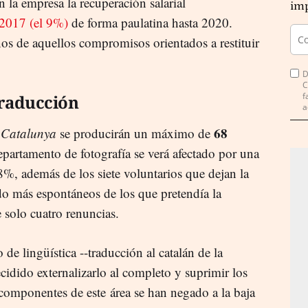
n la empresa la recuperación salarial
imp
2017 (el 9%)
de forma paulatina hasta 2020.
nos de aquellos compromisos orientados a restituir
D
C
f
traducción
a
68
 Catalunya
se producirán un máximo de
departamento de fotografía se verá afectado por una
8%, además de los siete voluntarios que dejan la
ado más espontáneos de los que pretendía la
 solo cuatro renuncias.
 de lingüística --traducción al catalán de la
ecidido externalizarlo al completo y suprimir los
 componentes de este área se han negado a la baja