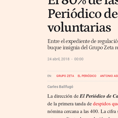
El 80% de las
Periódico de
voluntarias
Entre el expediente de regulació
buque insignia del Grupo Zeta r
24 abril, 2018
00:00
GRUPO ZETA
EL PERIÓDICO
ANTONIO AS
Carles Ballfugó
El Periódico de C
La dirección de
de la primera tanda de
despidos qu
nómina cercana a las 400. La cifra 