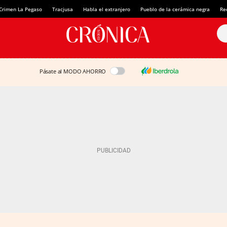
Crimen La Pegaso
Tracjusa
Habla el extranjero
Pueblo de la cerámica negra
Re
Pásate al MODO AHORRO