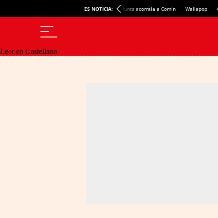
ES NOTICIA:
Junts acorrala a Comín
Wallapop
Leer en Castellano