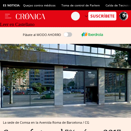
ES NOTICIA:
Quejas contra médicos
Toma de control de Parlem
Caída de Tecnotr
Leer en Castellano
Pásate al MODO AHORRO
La sede de Comsa en la Avenida Roma de Barcelona / CG