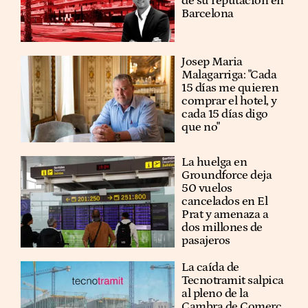
de su reputación en
Barcelona
​​Josep Maria
Malagarriga: "Cada
15 días me quieren
comprar el hotel, y
cada 15 días digo
que no"
La huelga en
Groundforce deja
50 vuelos
cancelados en El
Prat y amenaza a
dos millones de
pasajeros
La caída de
Tecnotramit salpica
al pleno de la
Cambra de Comerç