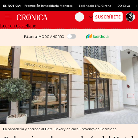
ES NOTICIA:
Promoción inmobiliaria Menorca
Escándalo ERC Girona
DO Cava
N
Leer en Castellano
Pásate al MODO AHORRO
La panadería y entrada al Hotel Bakery en calle Provença de Barcelona