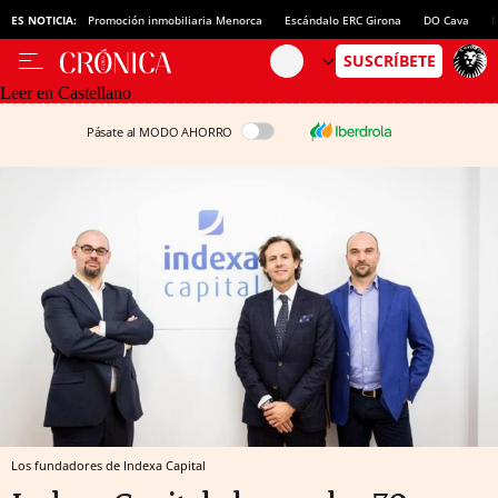
ES NOTICIA:
Promoción inmobiliaria Menorca
Escándalo ERC Girona
DO Cava
N
Leer en Castellano
Pásate al MODO AHORRO
Los fundadores de Indexa Capital