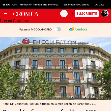
ES NOTICIA:
Promoción inmobiliaria Menorca
Escándalo ERC Girona
DO Cava
N
Leer en Castellano
Pásate al MODO AHORRO
Hotel NH Collection Podium, situado en la calle Bailén de Barcelona / CG