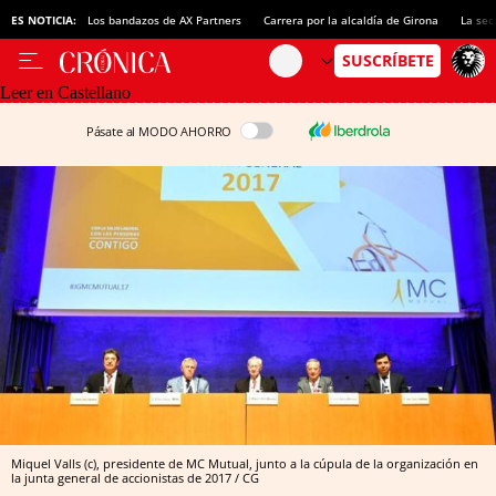
ES NOTICIA:
Los bandazos de AX Partners
Carrera por la alcaldía de Girona
La sec
Leer en Castellano
Pásate al MODO AHORRO
Miquel Valls (c), presidente de MC Mutual, junto a la cúpula de la organización en
la junta general de accionistas de 2017 / CG