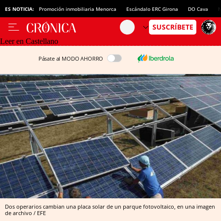
ES NOTICIA:
Promoción inmobiliaria Menorca
Escándalo ERC Girona
DO Cava
N
Leer en Castellano
Pásate al MODO AHORRO
Dos operarios cambian una placa solar de un parque fotovoltaico, en una imagen
de archivo / EFE