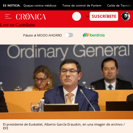
ES NOTICIA:
Quejas contra médicos
Toma de control de Parlem
Caída de Tecnotr
Leer en Castellano
Pásate al MODO AHORRO
El presidente de Euskaltel, Alberto García Erauzkin, en una imagen de archivo /
EFE