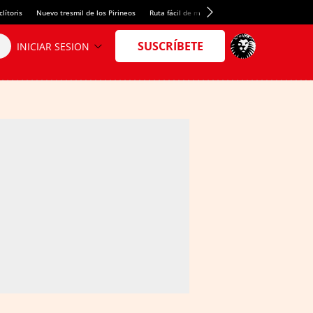
lítoris
Nuevo tresmil de los Pirineos
Ruta fácil de montaña
El arroz más meloso