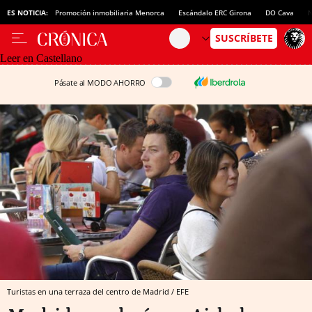
ES NOTICIA:
Promoción inmobiliaria Menorca
Escándalo ERC Girona
DO Cava
N
Leer en Castellano
Pásate al MODO AHORRO
Turistas en una terraza del centro de Madrid / EFE