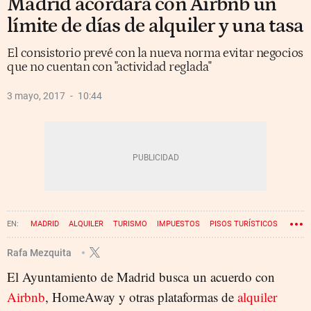
Madrid acordará con Airbnb un
límite de días de alquiler y una tasa
El consistorio prevé con la nueva norma evitar negocios
que no cuentan con "actividad reglada"
3 mayo, 2017
10:44
MADRID
ALQUILER
TURISMO
IMPUESTOS
PISOS TURÍSTICOS
AIRBNB
AYUNTAMIENTO DE MADRID
DINERO
Rafa Mezquita
El Ayuntamiento de Madrid busca un acuerdo con
Airbnb
, HomeAway y otras plataformas de
alquiler