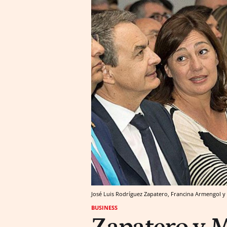
José Luis Rodríguez Zapatero, Francina Armengol y M
BUSINESS