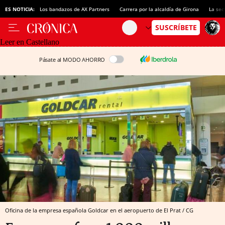
ES NOTICIA:
Los bandazos de AX Partners
Carrera por la alcaldía de Girona
La sec
Leer en Castellano
Pásate al MODO AHORRO
Oficina de la empresa española Goldcar en el aeropuerto de El Prat / CG