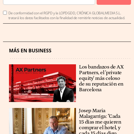
De conformidad con el RGPD y la LOPDGDD, CRÓNICA GLOBALMEDIA S.L.
tratará los datos facilitados con la finalidad de remitirle noticias de actualidad.
MÁS EN BUSINESS
Los bandazos de AX
Partners, el 'private
equity' más celoso
de su reputación en
Barcelona
​​Josep Maria
Malagarriga: "Cada
15 días me quieren
comprar el hotel, y
cada 15 días digo