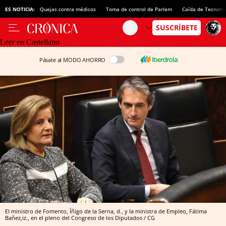
ES NOTICIA:
Quejas contra médicos
Toma de control de Parlem
Caída de Tecnotr
Leer en Castellano
Pásate al MODO AHORRO
El ministro de Fomento, Íñigo de la Serna, d., y la ministra de Empleo, Fátima
Bañez,iz., en el pleno del Congreso de los Diputados / CG