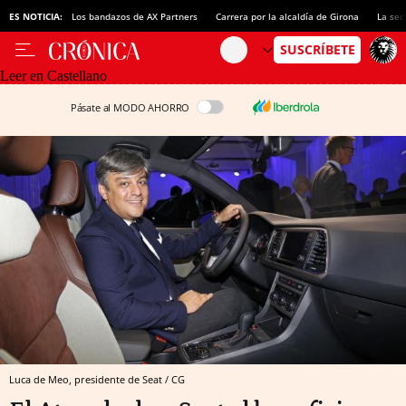
ES NOTICIA:
Los bandazos de AX Partners
Carrera por la alcaldía de Girona
La sec
Leer en Castellano
Pásate al MODO AHORRO
Luca de Meo, presidente de Seat / CG