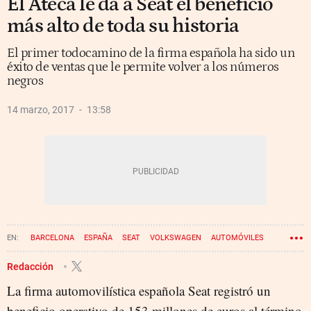
El Ateca le da a Seat el beneficio
más alto de toda su historia
El primer todocamino de la firma española ha sido un
éxito de ventas que le permite volver a los números
negros
14 marzo, 2017
13:58
BARCELONA
ESPAÑA
SEAT
VOLKSWAGEN
AUTOMÓVILES
BENEFICIOS
Redacción
La firma automovilística española Seat registró un
beneficio operativo de 153 millones de euros al término