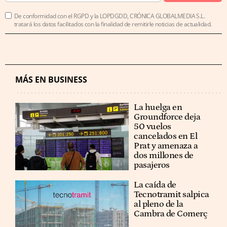
De conformidad con el RGPD y la LOPDGDD, CRÓNICA GLOBALMEDIA S.L.
tratará los datos facilitados con la finalidad de remitirle noticias de actualidad.
MÁS EN BUSINESS
La huelga en
Groundforce deja
50 vuelos
cancelados en El
Prat y amenaza a
dos millones de
pasajeros
La caída de
Tecnotramit salpica
al pleno de la
Cambra de Comerç