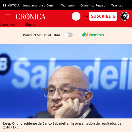
ES NOTICIA:
Junts acorrala a Comín
Wallapop
Crimen La Pegaso
Tracjusa
H
Leer en Castellano
Pásate al MODO AHORRO
Josep Oliu, presidente de Banco Sabadell en la presentación de resultados de
2016 / EFE