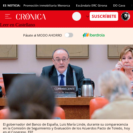
ES NOTICIA:
Promoción inmobiliaria Menorca
Escándalo ERC Girona
DO Cava
N
Leer en Castellano
Pásate al MODO AHORRO
El gobernador del Banco de España, Luis María Linde, durante su comparecencia
en la Comisión de Seguimiento y Evaluación de los Acuerdos Pacto de Toledo, hoy
en el Congreso. EFE