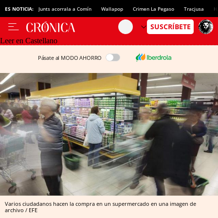
ES NOTICIA:
Junts acorrala a Comín
Wallapop
Crimen La Pegaso
Tracjusa
H
Leer en Castellano
Pásate al MODO AHORRO
Varios ciudadanos hacen la compra en un supermercado en una imagen de
archivo / EFE