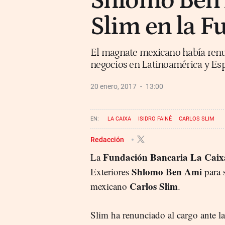
Shlomo Ben 
Slim en la F
El magnate mexicano había renun
negocios en Latinoamérica y Es
20 enero, 2017
13:00
LA CAIXA
ISIDRO FAINÉ
CARLOS SLIM
Redacción
Fundación Bancaria La Caix
La
Shlomo Ben Ami
Exteriores
para 
Carlos Slim
mexicano
.
Slim ha renunciado al cargo ante l