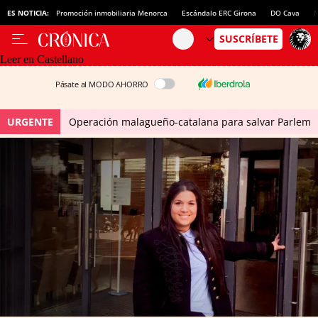
ES NOTICIA:
Promoción inmobiliaria Menorca
Escándalo ERC Girona
DO Cava
N
Leer en Castellano
Pásate al MODO AHORRO
URGENTE
Operación malagueño-catalana para salvar Parlem