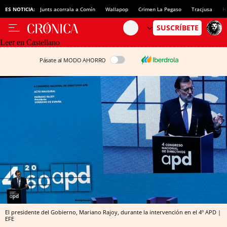
ES NOTICIA:
Junts acorrala a Comín
Wallapop
Crimen La Pegaso
Tracjusa
H
Leer en Castellano
Pásate al MODO AHORRO
El presidente del Gobierno, Mariano Rajoy, durante la intervención en el 4º APD |
EFE