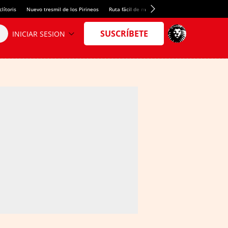
lítoris
Nuevo tresmil de los Pirineos
Ruta fácil de montaña
El arroz más meloso