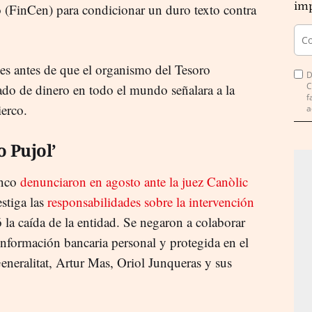
imp
(FinCen) para condicionar un duro texto contra
s antes de que el organismo del Tesoro
D
C
ado de dinero en todo el mundo señalara a la
f
ierco.
a
o Pujol’
anco
denunciaron en agosto ante la juez Canòlic
estiga las
responsabilidades sobre la intervención
 la caída de la entidad. Se negaron a colaborar
información bancaria personal y protegida en el
eneralitat, Artur Mas, Oriol Junqueras y sus