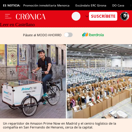
ES NOTICIA:
Promoción inmobiliaria Menorca
Escándalo ERC Girona
DO Cava
N
Leer en Castellano
Pásate al MODO AHORRO
Un repartidor de Amazon Prime Now en Madrid y el centro logístico de la
compañía en San Fernando de Henares, cerca de la capital.