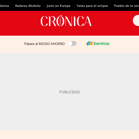
lativa
Radares Altafulla
Junts en Europa
Yates para el eclipse
Pueblo de la ce
Pásate al MODO AHORRO