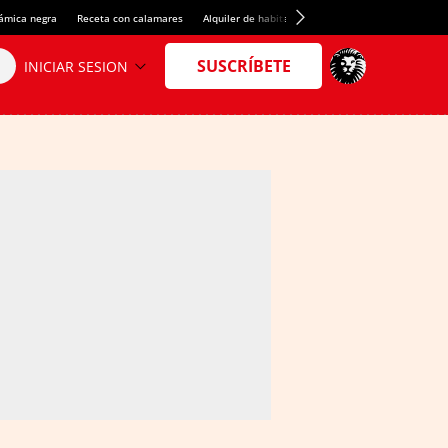
rámica negra
Receta con calamares
Alquiler de habitaciones en España
Crédito del