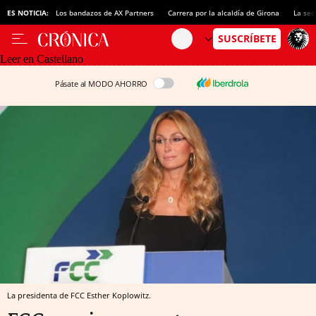
ES NOTICIA:
Los bandazos de AX Partners
Carrera por la alcaldía de Girona
La sec
Leer en Castellano
Pásate al MODO AHORRO
La presidenta de FCC Esther Koplowitz.