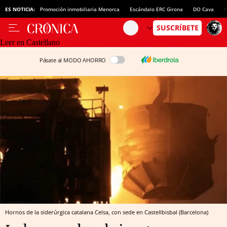
ES NOTICIA:
Promoción inmobiliaria Menorca
Escándalo ERC Girona
DO Cava
N
Leer en Castellano
Pásate al MODO AHORRO
Hornos de la siderúrgica catalana Celsa, con sede en Castellbisbal (Barcelona)