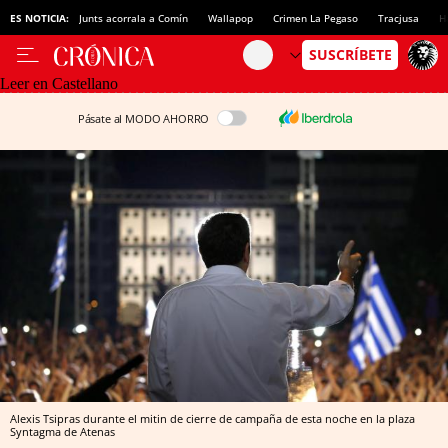
ES NOTICIA:
Junts acorrala a Comín
Wallapop
Crimen La Pegaso
Tracjusa
H
Leer en Castellano
Pásate al MODO AHORRO
Alexis Tsipras durante el mitin de cierre de campaña de esta noche en la plaza
Syntagma de Atenas