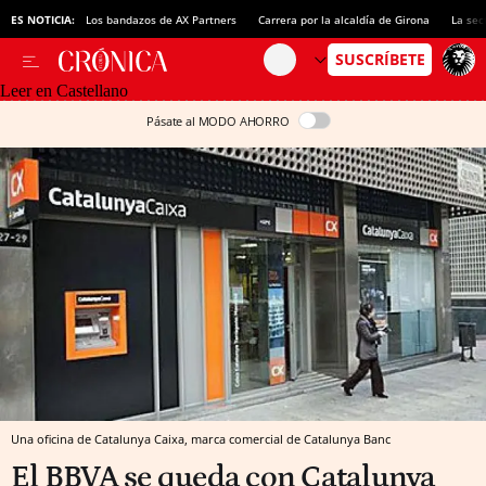
ES NOTICIA:
Los bandazos de AX Partners
Carrera por la alcaldía de Girona
La sec
Leer en Castellano
Pásate al MODO AHORRO
Una oficina de Catalunya Caixa, marca comercial de Catalunya Banc
El BBVA se queda con Catalunya